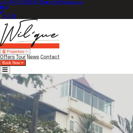
(+84) 33 835 66 28
info@wilque.vn
|
VI / EN
Properties
Offers
Tour
News
Contact
Book Now