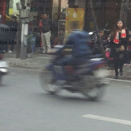
phong phú, nhà hàng còn có thêm một số ưu điểm như diện
tích rộng rãi, chỗ để xe rộng rãi, phục vụ nhanh chóng nên
thực khách không phải chờ đợi lâu.
Thể loại:
Ẩm thực Việt Nam
Địa chỉ:
88 Cửa Bắc, phường Quán Thánh, quận Ba Đình, Hà
Nội
Giờ mở cửa:
11:00AM - 23:00PM