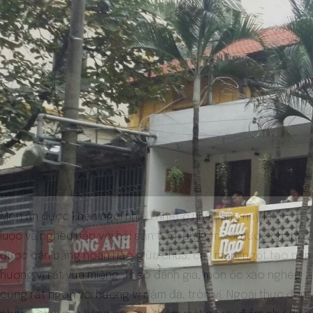
Món ăn được khen ngợi nhiều nhất ở nhà hàng này là ốc
luộc và nghêu hấp với hải sản tươi, ăn kèm với nước chấm
được cân bằng hoàn hảo giữa chua, cay mặn, ngọt tạo nên
hương vị rất vừa miệng. Theo đánh giá, món ốc xào nghêu
cũng rất ngon với hương vị đậm đà, tròn vị. Ngoài thực đơn