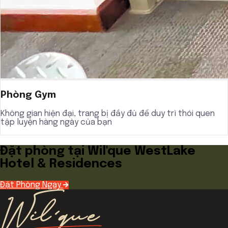
Phòng Gym
Không gian hiện đại, trang bị đầy đủ để duy trì thói quen
tập luyện hàng ngày của bạn
Đặt phòng tại Wil'que WestLake
Hotel & Residences
Đặt Phòng Ngay