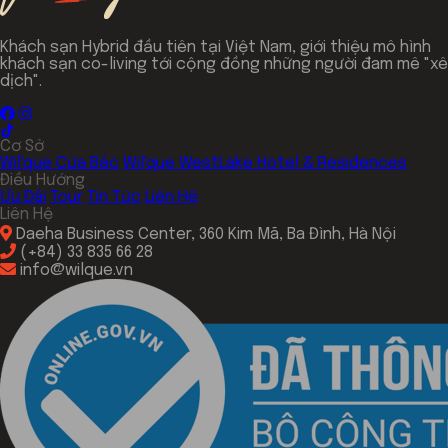
Khách sạn Hybrid đầu tiên tại Việt Nam, giới thiệu mô hình
khách sạn co-living tới cộng đồng những người đam mê "xê
dịch".
Cơ Sở
Wil'que Cửa Bắc
Wil'que WestLake Hotel & Residences
Điều Hướng
Ưu Đãi
Tour
Tin Tức
Liên Hệ
Liên Hệ
Daeha Business Center, 360 Kim Mã, Ba Đình, Hà Nội
(+84) 33 835 66 28
info@wilque.vn