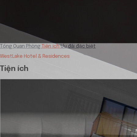
Tổng Quan
Phòng
Tiện ích
Ưu đãi đặc biệt
WestLake Hotel & Residences
Tiện ích