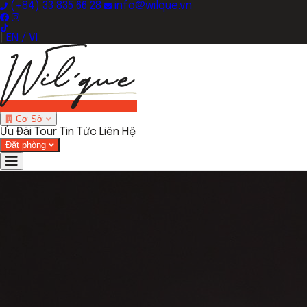
(+84) 33 835 66 28
info@wilque.vn
|
EN / VI
Cơ Sở
Ưu Đãi
Tour
Tin Tức
Liên Hệ
Đặt phòng