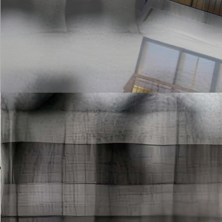
Khách Sạn
Wil'que WestLake Hotel &
Residences
254D Thụy Khuê, Tây Hồ, Hà Nội
(+84) 24 3843 0030