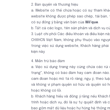
2. Bản quyền và thương hiệu
a. Website có thể chứa hoặc có sự tham khảo
website không được phép sao chép, tái bản, t
có sự đồng ý bằng văn bản của
Wil’que
.
b. Tất cả các logo, tên sản phẩm và dịch vụ c
3. Luật chi phối Các điều khoản và điều kiện 
CHXHCN Việt Nam, không phụ thuộc vào nguyê
trong việc sử dụng website, Khách hàng phải
kiện này.
4. Miễn trừ bảo đảm
a. Việc sử dụng trang này cũng chứa các rủi 
trạng", không có bảo đảm hay cam đoan nào. 
cam đoan hoặc mô tả rõ ràng, ngụ ý, theo lu
và không vi phạm quyền sở hữu và quyền sở hữ
hoặc không có lỗi.
b. Khách hàng hiểu và đồng ý rằng nếu Khách
trình hoặc dịch vụ, đó là sự tự quyết định và 
bao gồm mất dữ liệu hoặc hư hỏng hệ thống m