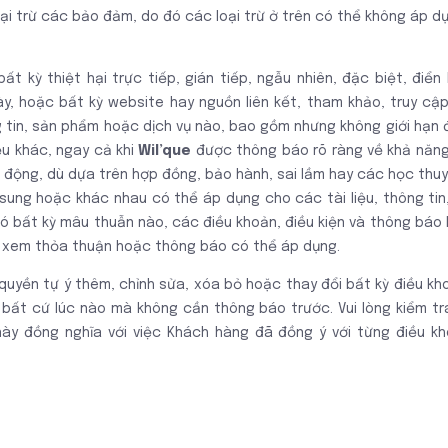
ại trừ các bảo đảm, do đó các loại trừ ở trên có thể không áp d
ất kỳ thiệt hại trực tiếp, gián tiếp, ngẫu nhiên, đặc biệt, điể
y, hoặc bất kỳ website hay nguồn liên kết, tham khảo, truy cậ
g tin, sản phẩm hoặc dịch vụ nào, bao gồm nhưng không giới hạn đế
u khác, ngay cả khi
Wil’que
được thông báo rõ ràng về khả năng t
động, dù dựa trên hợp đồng, bảo hành, sai lầm hay các học thuy
 sung hoặc khác nhau có thể áp dụng cho các tài liệu, thông t
ó bất kỳ mâu thuẫn nào, các điều khoản, điều kiện và thông bá
òng xem thỏa thuận hoặc thông báo có thể áp dụng.
uyền tự ý thêm, chỉnh sửa, xóa bỏ hoặc thay đổi bất kỳ điều kh
bất cứ lúc nào mà không cần thông báo trước. Vui lòng kiểm tra
ày đồng nghĩa với việc Khách hàng đã đồng ý với từng điều kho