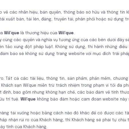
 về các nhãn hiệu, bản quyền, thông báo sở hữu và thông tin k
ái xuất bản, tải lên, đăng, truyền tải, phân phối hoặc sử dụng 
ủa
Wil’que
là thương hiệu của
Wil’que
.
này cùng các quyền và nghĩa vụ tương ứng của các bên dưới đây sẽ
n tắc xung đột pháp luật. Không sử dụng, thi hành những điều 
 đảm bảo sẽ không sử dụng trang website với mục đích trái pháp
ro. Tất cả các tài liệu, thông tin, sản phẩm, phần mềm, chương
Khách sạn Wil’que miễn trừ trách nhiệm trong phạm vi tối đa ph
ật định, bao gồm nhưng không hạn chế, các bảo đảm về tính thươ
u trí tuệ.
Wil’que
không bảo đảm hoặc cam đoan website này sẽ
 hàng tải xuống hoặc bằng cách nào đó khác để có được các tài
chấp nhận rủi ro của Khách hàng, thì Khách hàng sẽ phải tự chịu 
áy tính của Khách hàng.