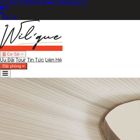
(+84) 33 835 66 28
info@wilque.vn
|
EN / VI
Cơ Sở
Ưu Đãi
Tour
Tin Tức
Liên Hệ
Đặt phòng