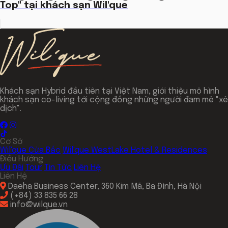
Top" tại khách sạn Wil'que
Khách sạn Hybrid đầu tiên tại Việt Nam, giới thiệu mô hình
khách sạn co-living tới cộng đồng những người đam mê "xê
dịch".
Cơ Sở
Wil'que Cửa Bắc
Wil'que WestLake Hotel & Residences
Điều Hướng
Ưu Đãi
Tour
Tin Tức
Liên Hệ
Liên Hệ
Daeha Business Center, 360 Kim Mã, Ba Đình, Hà Nội
(+84) 33 835 66 28
info@wilque.vn